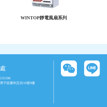
WINTOP靜電風扇系列
處
5311186
市潭子區勝利五街16號9樓