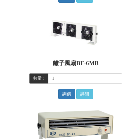
離子風扇BF-6MB
數量 :
詢價
詳細