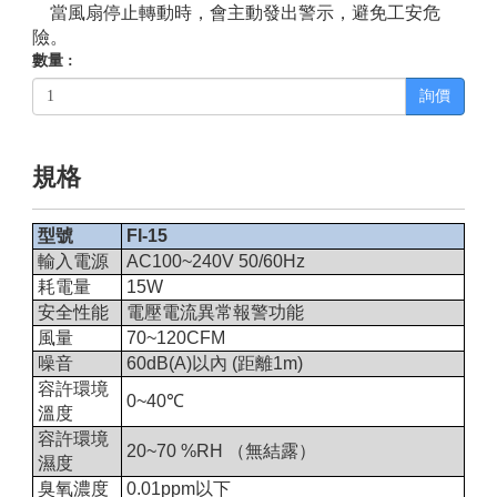
當風扇停止轉動時，會主動發出警示，避免工安危
險。
數量 :
詢價
規格
型號
FI-15
輸入電源
AC100~240V 50/60Hz
耗電量
15W
安全性能
電壓電流異常報警功能
風量
70~120CFM
噪音
60dB(A)以內 (距離1m)
容許環境
0~40℃
溫度
容許環境
20~70 %RH （無結露）
濕度
臭氧濃度
0.01ppm以下