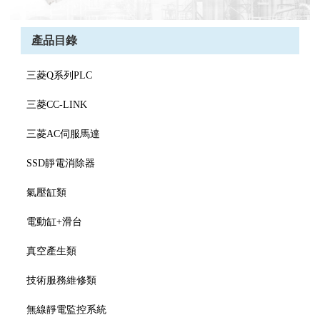
產品目錄
三菱Q系列PLC
三菱CC-LINK
三菱AC伺服馬達
SSD靜電消除器
氣壓缸類
電動缸+滑台
真空產生類
技術服務維修類
無線靜電監控系統