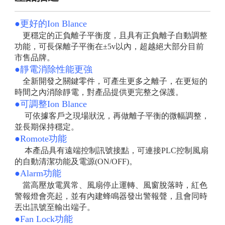
●更好的Ion Blance
更穩定的正負離子平衡度，且具有正負離子自動調整
功能，可長保離子平衡在±5v以內，超越絕大部分目前
市售品牌。
●靜電消除性能更強
全新開發之關鍵零件，可產生更多之離子，在更短的
時間之內消除靜電，對產品提供更完整之保護。
●可調整Ion Blance
可依據客戶之現場狀況，再做離子平衡的微幅調整，
並長期保持穩定。
●Romote功能
本產品具有遠端控制訊號接點，可連接PLC控制風扇
的自動清潔功能及電源(ON/OFF)。
●Alarm功能
當高壓放電異常、風扇停止運轉、風窗脫落時，紅色
警報燈會亮起，並有內建蜂鳴器發出警報聲，且會同時
丟出訊號至輸出端子。
●Fan Lock功能