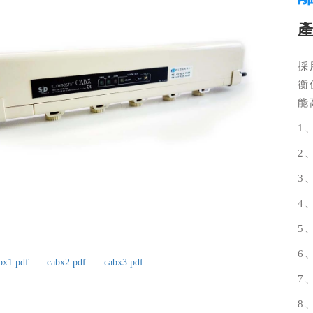
產
採
衡
能
1
2
3
4
5
6
bx1.pdf
cabx2.pdf
cabx3.pdf
7
8