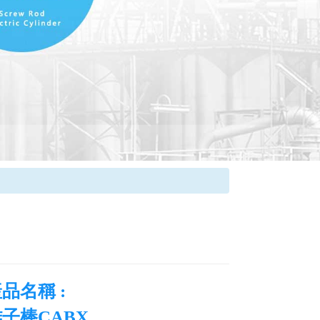
品名稱 :
子棒CABX