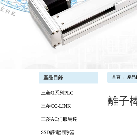
產品目錄
首頁
產品
三菱Q系列PLC
離子棒
三菱CC-LINK
三菱AC伺服馬達
SSD靜電消除器