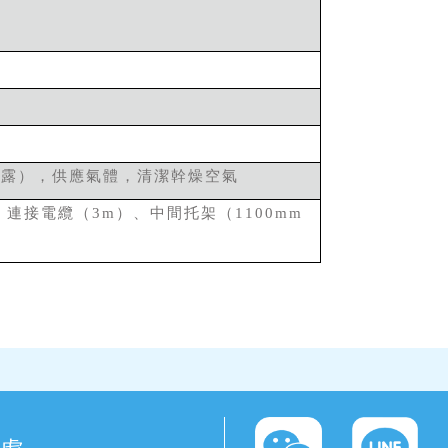
結露），供應氣體，清潔幹燥空氣
、連接電纜（
）、中間托架（
3m
1100mm