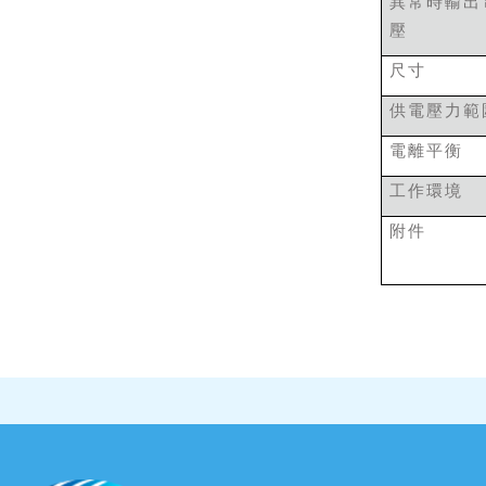
異常時輸出
壓
尺寸
供電壓力範
電離平衡
工作環境
附件