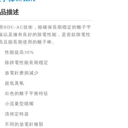
品描述
用
技術，能確保長期穩定的離子平
HDC-AC
值以及擁有良好的除電性能，是壹款除電性
高且能長期使用的離子棒。
、
性能提高
30%
、
除靜電性能長期穩定
、
放電針磨損減少
、
超低臭氧
、
出色的離子平衡特征
、
小流量型噴嘴
、
清掃定時器
、
不同的放電針種類