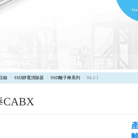
目錄
SSD靜電消除器
SSD離子棒系列
04-2-1
CABX
產
離