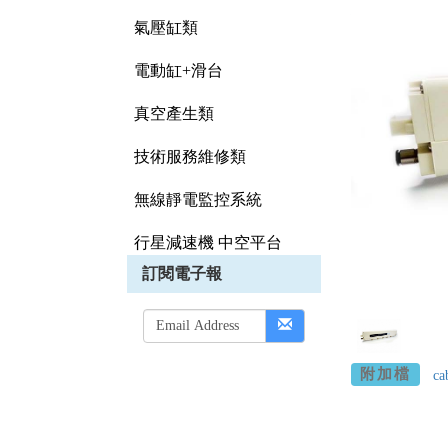
氣壓缸類
電動缸+滑台
真空產生類
技術服務維修類
無線靜電監控系統
行星減速機 中空平台
訂閱電子報
附加檔
ca