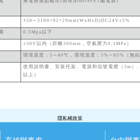
電
無電壓接點輸出
由長閉
繼電器
(
MOSFET
)
∽
350
3100×92×29mm(WxHxD)DC24V±5%
圍
以下
0.5Mpa
以內（距離
，空氣壓力
）
±30V
300mm
0.3MPa
環境溫度：
∽
，環境溫度：
∽
（無
5
40
℃
5%
85%
使用說明書、安裝托架、電源和信號電纜（
）
3m
以上）
隱私權政策